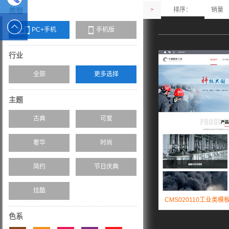
>
排序：
销量
类型
2589562336
电话 :
PC+手机
手机版
19928326554
行业
全部
更多选择
主题
古典
可爱
奢华
时尚
简约
节日庆典
炫酷
CMS020110工业类模
色系