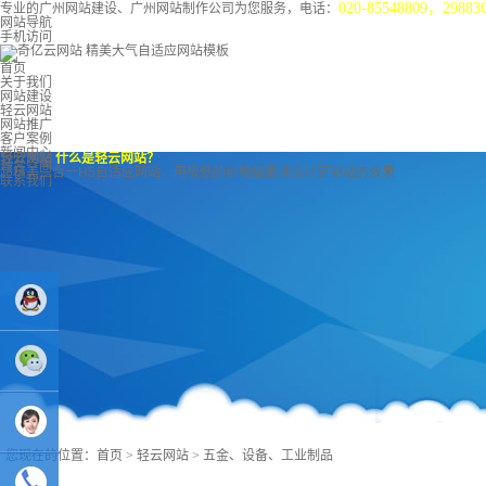
020-85548809，29883
专业的广州网站建设、广州网站制作公司为您服务，电话：
网站导航
手机访问
首页
关于我们
网站建设
轻云网站
网站推广
客户案例
新闻中心
轻云网站
什么是轻云网站？
域名空间
超精美三合一H5自适应网站，用极低的价格做高端设计定制站的效果
联系我们
业务
QQ：
您现在的位置：
首页
>
轻云网站
>
五金、设备、工业制品
81233044
售后Q :