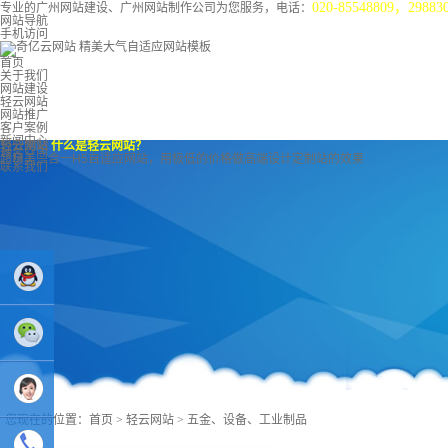
020-85548809，29883
专业的广州网站建设、广州网站制作公司为您服务，电话：
网站导航
手机访问
首页
关于我们
网站建设
轻云网站
网站推广
客户案例
新闻中心
轻云网站
什么是轻云网站？
域名空间
超精美三合一H5自适应网站，用极低的价格做高端设计定制站的效果
联系我们
业务
QQ：
您现在的位置：
首页
>
轻云网站
>
五金、设备、工业制品
81233044
售后Q :