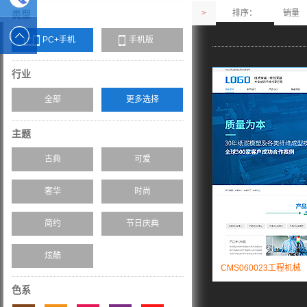
>
排序：
销量
类型
2589562336
电话 :
PC+手机
手机版
19928326554
行业
全部
更多选择
主题
古典
可爱
奢华
时尚
简约
节日庆典
炫酷
CMS060023工程机械
色系