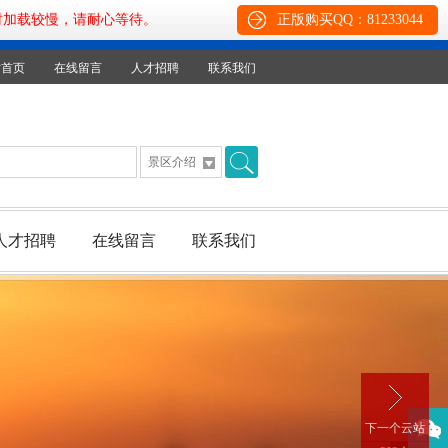
时加载较慢，请耐心等待。
正版购买QQ：81233044
下一个云站