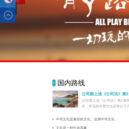
363个
2589562336
电话 :
19928326554