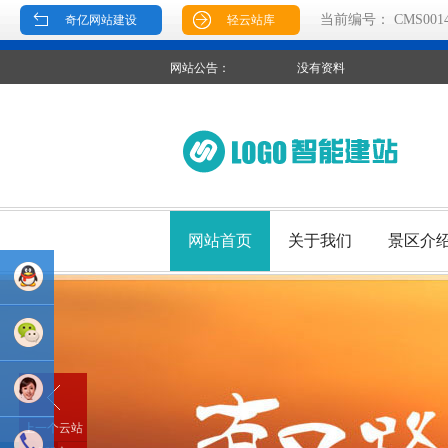
当前编号：
CMS001
奇亿网站建设
轻云站库
业务
QQ：
上一个云站
81233044
售后Q :